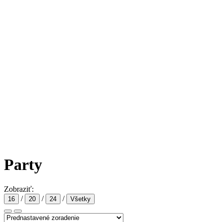
Party
Zobraziť:
/
/
/
16
20
24
Všetky