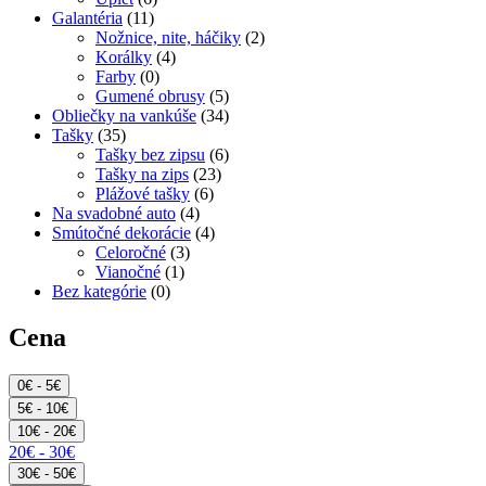
Galantéria
(11)
Nožnice, nite, háčiky
(2)
Korálky
(4)
Farby
(0)
Gumené obrusy
(5)
Obliečky na vankúše
(34)
Tašky
(35)
Tašky bez zipsu
(6)
Tašky na zips
(23)
Plážové tašky
(6)
Na svadobné auto
(4)
Smútočné dekorácie
(4)
Celoročné
(3)
Vianočné
(1)
Bez kategórie
(0)
Cena
0€ - 5€
5€ - 10€
10€ - 20€
20€ - 30€
30€ - 50€