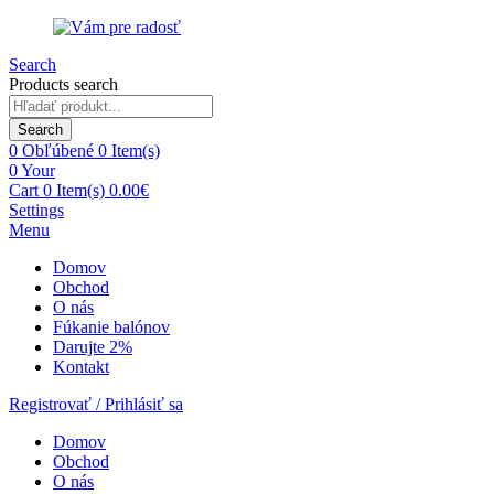
Search
Products search
Search
0
Obľúbené
0 Item(s)
0
Your
Cart
0 Item(s)
0.00
€
Settings
Menu
Domov
Obchod
O nás
Fúkanie balónov
Darujte 2%
Kontakt
Registrovať / Prihlásiť sa
Domov
Obchod
O nás