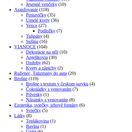
Jesenné venčeky
(10)
Aranžovanie
(118)
Postavičky
(35)
Umelé kvety
(36)
Vence
(27)
Podložky
(7)
Tulipány
(4)
Sušina
(16)
VIANOCE
(104)
Dekorácie na stôl
(10)
Anjelikovia
(30)
Ozdoby
(62)
Kvety a zápichy
(2)
Ruženec, Talizmany do auta
(20)
Brošne
(119)
Brošne s textom v českom jazyku
(4)
Čokoládky s venovaním
(7)
Prívesky
(1)
Náramky s venovaním
(8)
Ezoterika, sviečky, izbové fontány
(6)
Sviečky
(5)
Látky
(8)
Teplákovina
(1)
Bavlna
(1)
Úplet
(6)