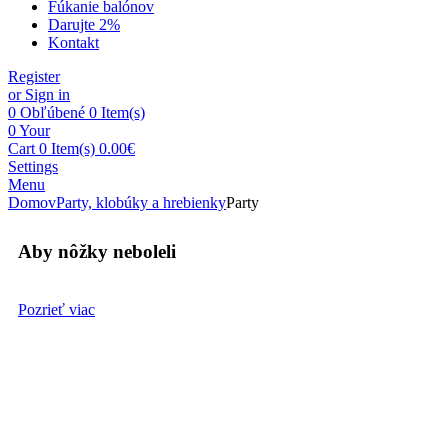
Fúkanie balónov
Darujte 2%
Kontakt
Register
or Sign in
0
Obľúbené
0 Item(s)
0
Your
Cart
0 Item(s)
0.00
€
Settings
Menu
Domov
Party, klobúky a hrebienky
Party
Aby nôžky neboleli
Pozrieť viac