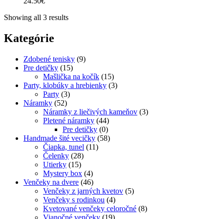
24.50
€
Showing all 3 results
Kategórie
Zdobené tenisky
(9)
Pre detičky
(15)
Mašlička na kočík
(15)
Party, klobúky a hrebienky
(3)
Party
(3)
Náramky
(52)
Náramky z liečivých kameňov
(3)
Pletené náramky
(44)
Pre detičky
(0)
Handmade šité vecičky
(58)
Čiapka, tunel
(11)
Čelenky
(28)
Utierky
(15)
Mystery box
(4)
Venčeky na dvere
(46)
Venčeky z jarných kvetov
(5)
Venčeky s rodinkou
(4)
Kvetované venčeky celoročné
(8)
Vianočné venčeky
(19)