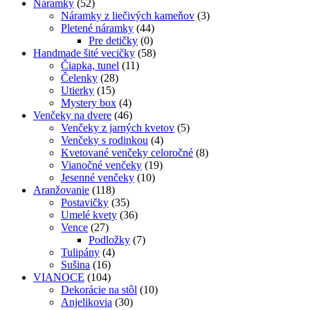
Náramky
(52)
Náramky z liečivých kameňov
(3)
Pletené náramky
(44)
Pre detičky
(0)
Handmade šité vecičky
(58)
Čiapka, tunel
(11)
Čelenky
(28)
Utierky
(15)
Mystery box
(4)
Venčeky na dvere
(46)
Venčeky z jarných kvetov
(5)
Venčeky s rodinkou
(4)
Kvetované venčeky celoročné
(8)
Vianočné venčeky
(19)
Jesenné venčeky
(10)
Aranžovanie
(118)
Postavičky
(35)
Umelé kvety
(36)
Vence
(27)
Podložky
(7)
Tulipány
(4)
Sušina
(16)
VIANOCE
(104)
Dekorácie na stôl
(10)
Anjelikovia
(30)