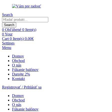
Search
Products
search
Search
0
Obľúbené
0 Item(s)
0
Your
Cart
0 Item(s)
0.00
€
Settings
Menu
Domov
Obchod
O nás
Fúkanie balónov
Darujte 2%
Kontakt
Registrovať / Prihlásiť sa
Domov
Obchod
O nás
Fúkanie balónov