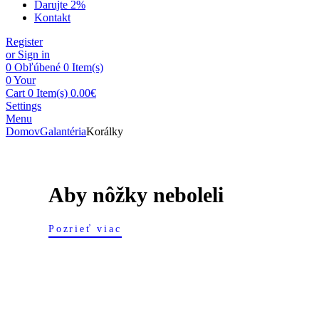
Darujte 2%
Kontakt
Register
or Sign in
0
Obľúbené
0 Item(s)
0
Your
Cart
0 Item(s)
0.00
€
Settings
Menu
Domov
Galantéria
Korálky
Aby nôžky neboleli
Pozrieť viac