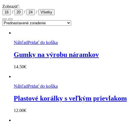
Zobraziť:
/
/
/
16
20
24
Všetky
Náhľad
Pridať do košíka
Gumky na výrobu náramkov
14.50
€
Náhľad
Pridať do košíka
Plastové korálky s veľkým prievlakom
12.00
€