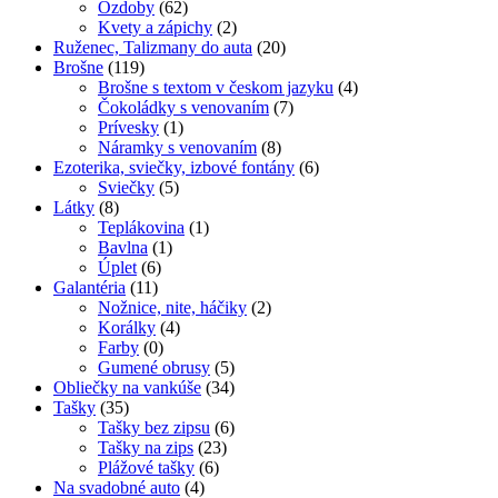
Ozdoby
(62)
Kvety a zápichy
(2)
Ruženec, Talizmany do auta
(20)
Brošne
(119)
Brošne s textom v českom jazyku
(4)
Čokoládky s venovaním
(7)
Prívesky
(1)
Náramky s venovaním
(8)
Ezoterika, sviečky, izbové fontány
(6)
Sviečky
(5)
Látky
(8)
Teplákovina
(1)
Bavlna
(1)
Úplet
(6)
Galantéria
(11)
Nožnice, nite, háčiky
(2)
Korálky
(4)
Farby
(0)
Gumené obrusy
(5)
Obliečky na vankúše
(34)
Tašky
(35)
Tašky bez zipsu
(6)
Tašky na zips
(23)
Plážové tašky
(6)
Na svadobné auto
(4)