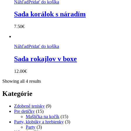
Náhľad
Pridať do košíka
Sada korálok s náradím
7.50
€
Náhľad
Pridať do košíka
Sada rokajlov v boxe
12.00
€
Showing all 4 results
Kategórie
Zdobené tenisky
(9)
Pre detičky
(15)
Mašlička na kočík
(15)
Party, klobúky a hrebienky
(3)
Party
(3)