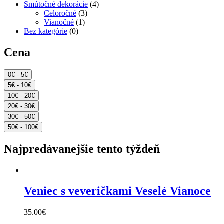
Smútočné dekorácie
(4)
Celoročné
(3)
Vianočné
(1)
Bez kategórie
(0)
Cena
0€ - 5€
5€ - 10€
10€ - 20€
20€ - 30€
30€ - 50€
50€ - 100€
Najpredávanejšie tento týždeň
Veniec s veveričkami Veselé Vianoce
35.00
€