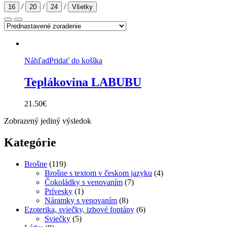
/
/
/
16
20
24
Všetky
Náhľad
Pridať do košíka
Teplákovina LABUBU
21.50
€
Zobrazený jediný výsledok
Kategórie
Brošne
(119)
Brošne s textom v českom jazyku
(4)
Čokoládky s venovaním
(7)
Prívesky
(1)
Náramky s venovaním
(8)
Ezoterika, sviečky, izbové fontány
(6)
Sviečky
(5)