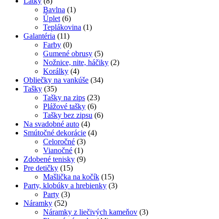
Látky
(8)
Bavlna
(1)
Úplet
(6)
Teplákovina
(1)
Galantéria
(11)
Farby
(0)
Gumené obrusy
(5)
Nožnice, nite, háčiky
(2)
Korálky
(4)
Obliečky na vankúše
(34)
Tašky
(35)
Tašky na zips
(23)
Plážové tašky
(6)
Tašky bez zipsu
(6)
Na svadobné auto
(4)
Smútočné dekorácie
(4)
Celoročné
(3)
Vianočné
(1)
Zdobené tenisky
(9)
Pre detičky
(15)
Mašlička na kočík
(15)
Party, klobúky a hrebienky
(3)
Party
(3)
Náramky
(52)
Náramky z liečivých kameňov
(3)