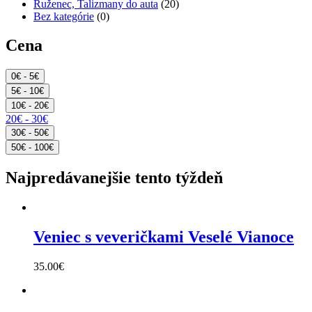
Ruženec, Talizmany do auta
(20)
Bez kategórie
(0)
Cena
0€ - 5€
5€ - 10€
10€ - 20€
20€ - 30€
30€ - 50€
50€ - 100€
Najpredávanejšie tento týždeň
Veniec s veveričkami Veselé Vianoce
35.00
€