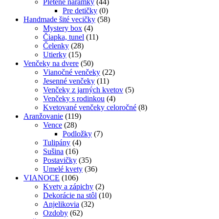
Pletené náramky
(44)
Pre detičky
(0)
Handmade šité vecičky
(58)
Mystery box
(4)
Čiapka, tunel
(11)
Čelenky
(28)
Utierky
(15)
Venčeky na dvere
(50)
Vianočné venčeky
(22)
Jesenné venčeky
(11)
Venčeky z jarných kvetov
(5)
Venčeky s rodinkou
(4)
Kvetované venčeky celoročné
(8)
Aranžovanie
(119)
Vence
(28)
Podložky
(7)
Tulipány
(4)
Sušina
(16)
Postavičky
(35)
Umelé kvety
(36)
VIANOCE
(106)
Kvety a zápichy
(2)
Dekorácie na stôl
(10)
Anjelikovia
(32)
Ozdoby
(62)