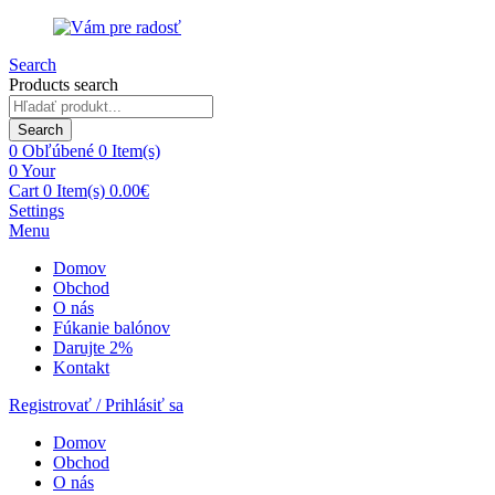
Search
Products search
Search
0
Obľúbené
0 Item(s)
0
Your
Cart
0 Item(s)
0.00
€
Settings
Menu
Domov
Obchod
O nás
Fúkanie balónov
Darujte 2%
Kontakt
Registrovať / Prihlásiť sa
Domov
Obchod
O nás