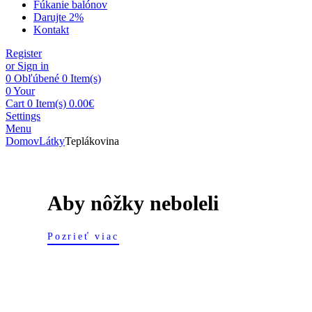
Fúkanie balónov
Darujte 2%
Kontakt
Register
or Sign in
0
Obľúbené
0 Item(s)
0
Your
Cart
0 Item(s)
0.00
€
Settings
Menu
Domov
Látky
Teplákovina
Aby nôžky neboleli
Pozrieť viac