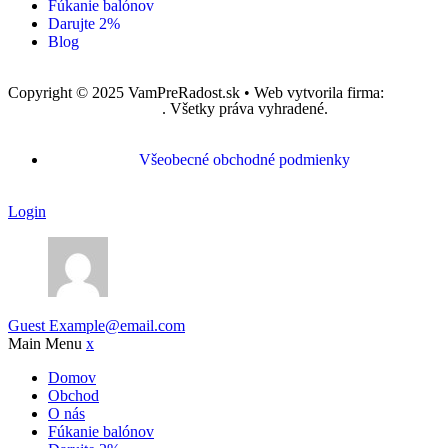
Fúkanie balónov
Darujte 2%
Blog
Copyright © 2025 VamPreRadost.sk • Web vytvorila firma:
EASY -
reklamná agentúra, s.r.o.
. Všetky práva vyhradené.
Všeobecné obchodné podmienky
Login
Guest
Example@email.com
Main Menu
x
Domov
Obchod
O nás
Fúkanie balónov