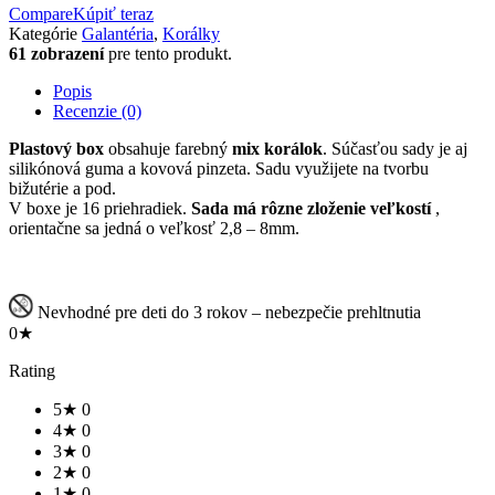
Compare
Kúpiť teraz
Kategórie
Galantéria
,
Korálky
61 zobrazení
pre tento produkt.
Popis
Recenzie (0)
Plastový box
obsahuje farebný
mix korálok
. Súčasťou sady je aj
silikónová guma a kovová pinzeta. Sadu využijete na tvorbu
bižutérie a pod.
V boxe je 16 priehradiek.
Sada má rôzne zloženie veľkostí
,
orientačne sa jedná o veľkosť 2,8 – 8mm.
Nevhodné pre deti do 3 rokov – nebezpečie prehltnutia
0★
Rating
5★
0
4★
0
3★
0
2★
0
1★
0