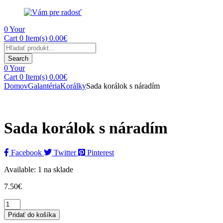
0
Your
Cart
0 Item(s)
0.00
€
Search
0
Your
Cart
0 Item(s)
0.00
€
Domov
Galantéria
Korálky
Sada korálok s náradím
Sada korálok s náradím
Facebook
Twitter
Pinterest
Available:
1 na sklade
7.50
€
Pridať do košíka