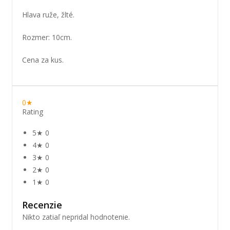
Hlava ruže, žlté.
Rozmer: 10cm.
Cena za kus.
0★
Rating
5★
0
4★
0
3★
0
2★
0
1★
0
Recenzie
Nikto zatiaľ nepridal hodnotenie.