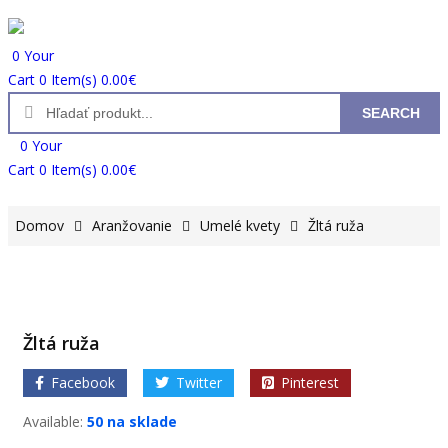
0
Your
Cart
0 Item(s)
0.00
€
SEARCH
0
Your
Cart
0 Item(s)
0.00
€
Domov
Aranžovanie
Umelé kvety
Žltá ruža
Žltá ruža
Facebook
Twitter
Pinterest
Available:
50 na sklade