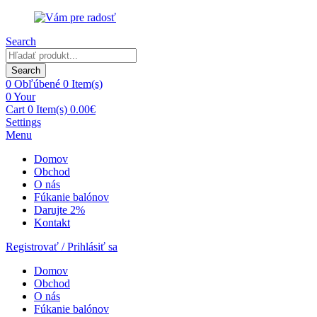
Search
Search
0
Obľúbené
0 Item(s)
0
Your
Cart
0 Item(s)
0.00
€
Settings
Menu
Domov
Obchod
O nás
Fúkanie balónov
Darujte 2%
Kontakt
Registrovať / Prihlásiť sa
Domov
Obchod
O nás
Fúkanie balónov