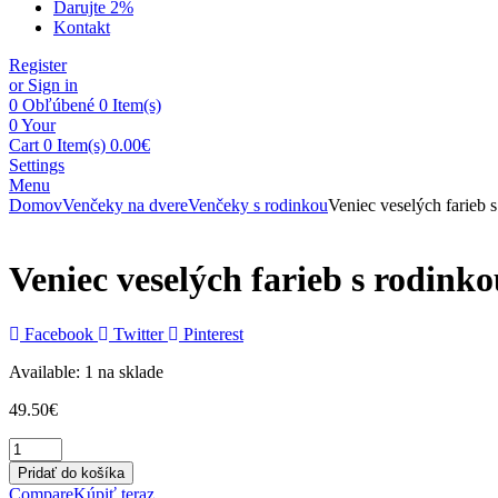
Darujte 2%
Kontakt
Register
or Sign in
0
Obľúbené
0 Item(s)
0
Your
Cart
0 Item(s)
0.00
€
Settings
Menu
Domov
Venčeky na dvere
Venčeky s rodinkou
Veniec veselých farieb 
Veniec veselých farieb s rodink
Facebook
Twitter
Pinterest
Available:
1 na sklade
49.50
€
Pridať do košíka
Compare
Kúpiť teraz