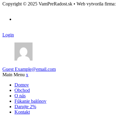
Copyright © 2025 VamPreRadost.sk • Web vytvorila firma:
EASY - re
Login
Guest
Example@email.com
Main Menu
x
Domov
Obchod
O nás
Fúkanie balónov
Darujte 2%
Kontakt