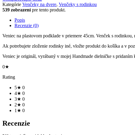
Kategórie
Venčeky na dvere
,
Venčeky s rodinkou
539 zobrazení
pre tento produkt.
Popis
Recenzie (0)
Veniec na plastovom podklade v priemere 45cm. Venček s rodinkou,
Ak potrebujete zloženie rodinky iné, vložte produkt do košíka a v po
Veniec je originál, vyrábaný v mojej Handmade dielničke s pridaním
0★
Rating
5★
0
4★
0
3★
0
2★
0
1★
0
Recenzie