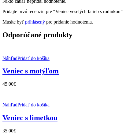
Nikto zatiaľ nepridal hodnotenie.
Pridajte prvú recenziu pre “Veniec veselých farieb s rodinkou”
Musíte byť
prihlásený
pre pridanie hodnotenia.
Odporúčané produkty
Náhľad
Pridať do košíka
Veniec s motýľom
45.00
€
Náhľad
Pridať do košíka
Veniec s limetkou
35.00
€