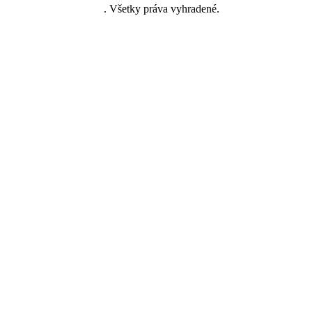
klamná agentúra, s.r.o.
. Všetky práva vyhradené.