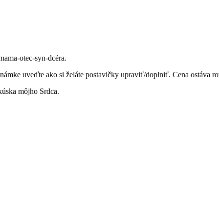
 mama-otec-syn-dcéra.
známke uveďte ako si želáte postavičky upraviť/doplniť. Cena ostáva rov
 kúska môjho Srdca.