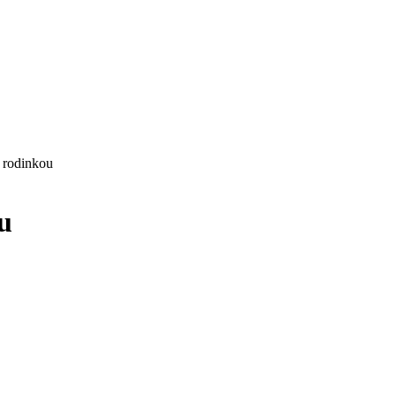
s rodinkou
ou