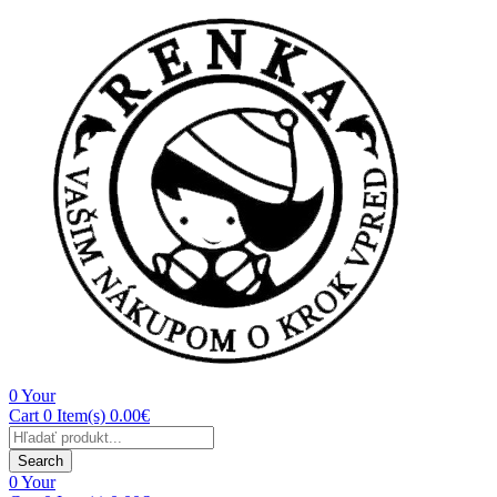
0
Your
Cart
0 Item(s)
0.00
€
Search
0
Your