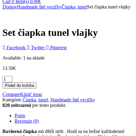
Cart
0 Item(s)
0.00
€
Domov
Handmade šité vecičky
Čiapka, tunel
Set čiapka tunel vlajky
Set čiapka tunel vlajky
Facebook
Twitter
Pinterest
Available:
1 na sklade
13.50
€
Pridať do košíka
Compare
Kúpiť teraz
Kategórie
Čiapka, tunel
,
Handmade šité vecičky
820 zobrazení
pre tento produkt.
Popis
Recenzie (0)
Bavlnená čiapka
má dlhší strih . Hodí sa na bežné každodenné