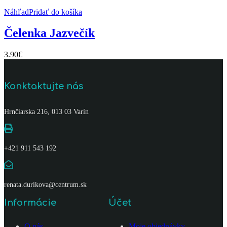
Náhľad
Pridať do košíka
Čelenka Jazvečík
3.90
€
Konktaktujte nás
Hrnčiarska 216, 013 03 Varín
+421 911 543 192
renata.durikova@centrum.sk
Informácie
Účet
O nás
Moje objednávky