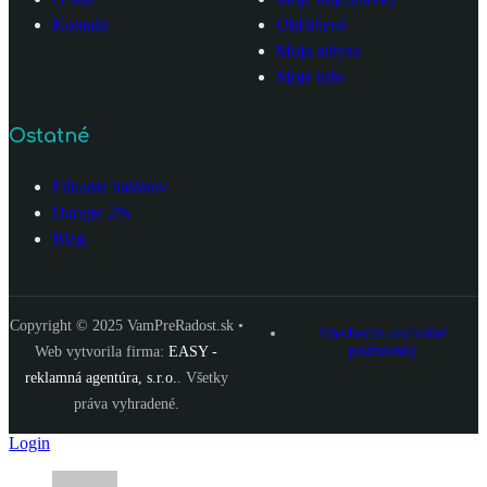
Kontakt
Obľúbené
Moja adresa
Moje info
Ostatné
Fúkanie balónov
Darujte 2%
Blog
Copyright © 2025 VamPreRadost.sk •
Všeobecné obchodné
podmienky
Web vytvorila firma:
EASY -
reklamná agentúra, s.r.o.
. Všetky
práva vyhradené.
Login