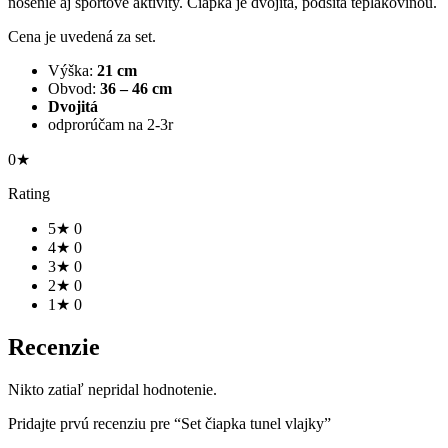
nosenie aj športové aktivity. Čiapka je dvojitá, podšitá teplákovinou.
Cena je uvedená za set.
Výška:
21 cm
Obvod:
36 – 46 cm
Dvojitá
odprorúčam na 2-3r
0★
Rating
5★
0
4★
0
3★
0
2★
0
1★
0
Recenzie
Nikto zatiaľ nepridal hodnotenie.
Pridajte prvú recenziu pre “Set čiapka tunel vlajky”