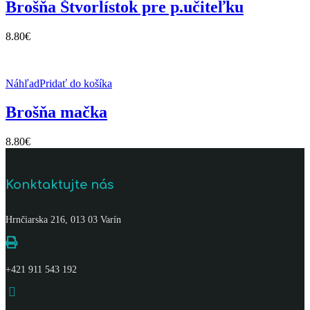
Brošňa Štvorlístok pre p.učiteľku
8.80
€
Náhľad
Pridať do košíka
Brošňa mačka
8.80
€
Konktaktujte nás
Hrnčiarska 216, 013 03 Varín
+421 911 543 192