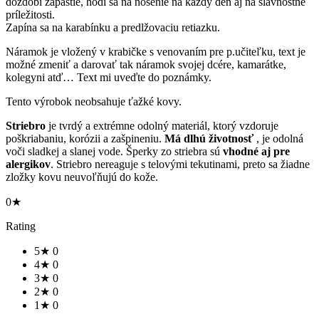
dozdobí zápästie, hodí sa na nosenie na každý deň aj na slávnostné
príležitosti.
Zapína sa na karabínku a predlžovaciu retiazku.
Náramok je vložený v krabičke s venovaním pre p.učiteľku, text je
možné zmeniť a darovať tak náramok svojej dcére, kamarátke,
kolegyni atď… Text mi uveďte do poznámky.
Tento výrobok neobsahuje ťažké kovy.
Striebro
je tvrdý a extrémne odolný materiál, ktorý vzdoruje
poškriabaniu, korózii a zašpineniu.
Má dlhú životnosť
, je odolná
voči sladkej a slanej vode. Šperky zo striebra sú
vhodné aj pre
alergikov
. Striebro nereaguje s telovými tekutinami, preto sa žiadne
zložky kovu neuvoľňujú do kože.
0★
Rating
5★
0
4★
0
3★
0
2★
0
1★
0