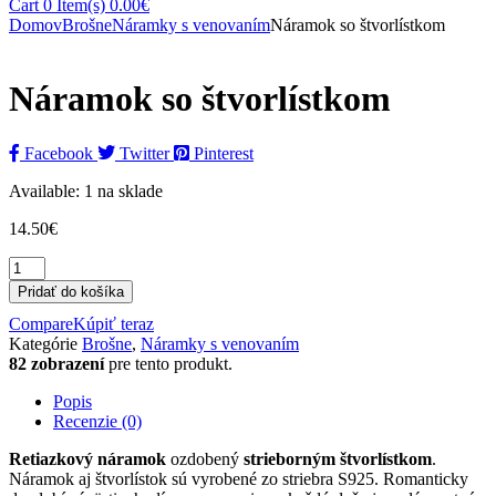
Cart
0 Item(s)
0.00
€
Domov
Brošne
Náramky s venovaním
Náramok so štvorlístkom
Náramok so štvorlístkom
Facebook
Twitter
Pinterest
Available:
1 na sklade
14.50
€
Pridať do košíka
Compare
Kúpiť teraz
Kategórie
Brošne
,
Náramky s venovaním
82 zobrazení
pre tento produkt.
Popis
Recenzie (0)
Retiazkový náramok
ozdobený
strieborným štvorlístkom
.
Náramok aj štvorlístok sú vyrobené zo striebra S925. Romanticky