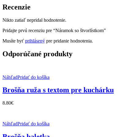
Recenzie
Nikto zatiaľ nepridal hodnotenie.
Pridajte prvú recenziu pre “Náramok so štvorlístkom”
Musíte byť
prihlásený
pre pridanie hodnotenia.
Odporúčané produkty
Náhľad
Pridať do košíka
Brošňa ruža s textom pre kuchárku
8.80
€
Náhľad
Pridať do košíka
Brošňa baletka