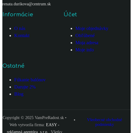
renata.durikova@centrum.sk
Informácie
Účet
O nás
Moje objednávky
Kontakt
Obľúbené
Moja adresa
Moje info
Ostatné
Fúkanie balónov
Darujte 2%
Blog
Copyright © 2025 VamPreRadost.sk •
Všeobecné obchodné
podmienky
Web vytvorila firma:
EASY -
reklamná agentúra, s.r.o.
. Všetky