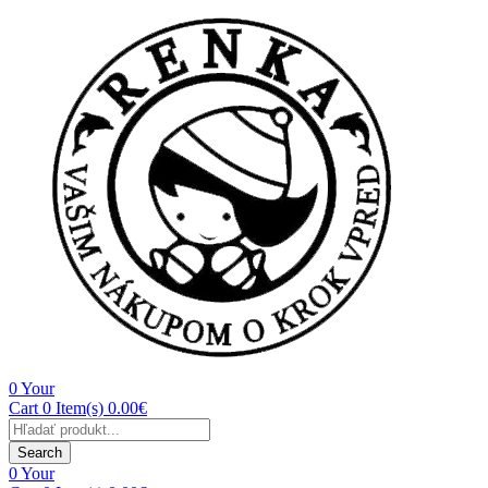
0
Your
Cart
0 Item(s)
0.00
€
Search
0
Your