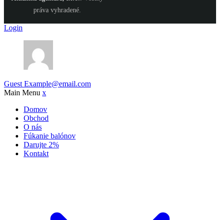
práva vyhradené.
Login
Guest
Example@email.com
Main Menu
x
Domov
Obchod
O nás
Fúkanie balónov
Darujte 2%
Kontakt