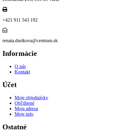
+421 911 543 192
renata.durikova@centrum.sk
Informácie
O nás
Kontakt
Účet
Moje objednávky
Obľúbené
Moja adresa
Moje info
Ostatné