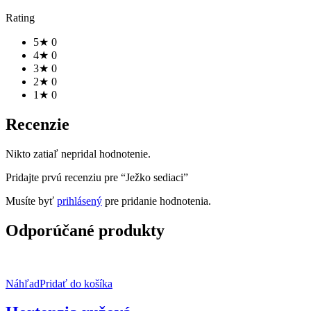
Rating
5★
0
4★
0
3★
0
2★
0
1★
0
Recenzie
Nikto zatiaľ nepridal hodnotenie.
Pridajte prvú recenziu pre “Ježko sediaci”
Musíte byť
prihlásený
pre pridanie hodnotenia.
Odporúčané produkty
Náhľad
Pridať do košíka