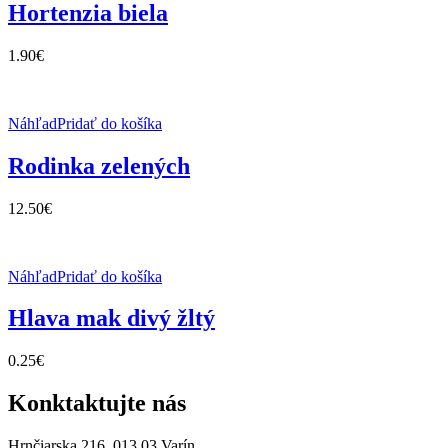
Hortenzia biela
1.90
€
Náhľad
Pridať do košíka
Rodinka zelených
12.50
€
Náhľad
Pridať do košíka
Hlava mak divý žltý
0.25
€
Konktaktujte nás
Hrnčiarska 216, 013 03 Varín