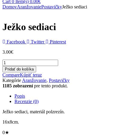
Cart
0 Item(s)
0.00
€
Domov
Aranžovanie
Postavičky
Ježko sediaci
Ježko sediaci
Facebook
Twitter
Pinterest
3.00
€
množstvo
Ježko
Pridať do košíka
sediaci
Compare
Kúpiť teraz
Kategórie
Aranžovanie
,
Postavičky
1185 zobrazení
pre tento produkt.
Popis
Recenzie (0)
Ježko sediaci, materiál polzrezín.
16x8cm.
0★