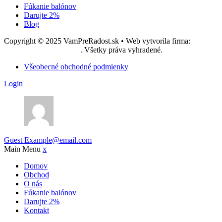
Fúkanie balónov
Darujte 2%
Blog
Copyright © 2025 VamPreRadost.sk • Web vytvorila firma:
EASY -
reklamná agentúra, s.r.o.
. Všetky práva vyhradené.
Všeobecné obchodné podmienky
Login
Guest
Example@email.com
Main Menu
x
Domov
Obchod
O nás
Fúkanie balónov
Darujte 2%
Kontakt