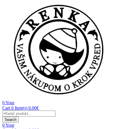
0
Your
Cart
0 Item(s)
0.00
€
Products
search
Search
0
Your