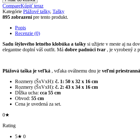
Compare
Kúpiť teraz
Kategórie
Plážové tašky
,
Tašky
895 zobrazení
pre tento produkt.
Popis
Recenzie (0)
Sadu štýlového letného klobúka a tašky
si užijete v meste aj na do
elegantne doplní váš outfit. Má
dobre padnúci tvar
, je vyrobený z p
Plážová taška je veľká
, vďaka oválnemu dnu je
veľmi priestrann
Rozmery (ŠxVxH):
č. 1: 50 x 32 x 16 cm
Rozmery (ŠxVxH):
č. 2: 43 x 34 x 16 cm
Dĺžka ucha:
cca 55 cm
Obvod:
55 cm
Cena je uvedená za set.
0★
Rating
5★
0