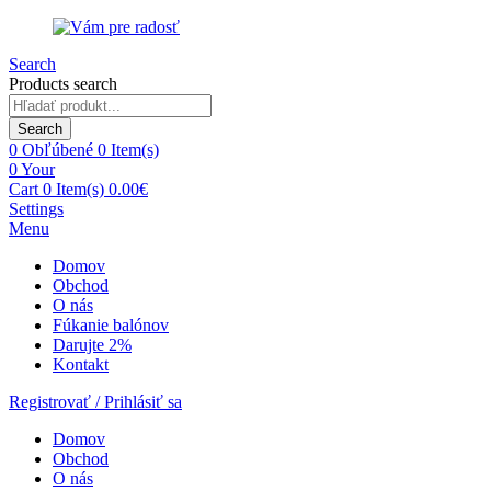
Search
Products search
Search
0
Obľúbené
0 Item(s)
0
Your
Cart
0 Item(s)
0.00
€
Settings
Menu
Domov
Obchod
O nás
Fúkanie balónov
Darujte 2%
Kontakt
Registrovať / Prihlásiť sa
Domov
Obchod
O nás