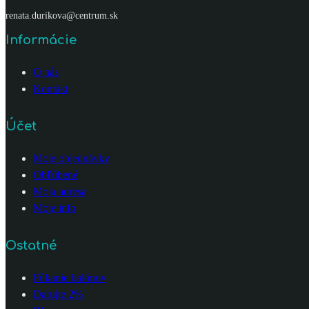
renata.durikova@centrum.sk
Informácie
O nás
Kontakt
Účet
Moje objednávky
Obľúbené
Moja adresa
Moje info
Ostatné
Fúkanie balónov
Darujte 2%