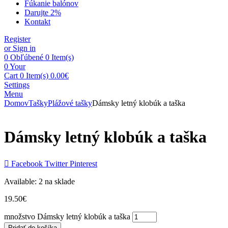
Fúkanie balónov
Darujte 2%
Kontakt
Register
or Sign in
0
Obľúbené
0 Item(s)
0
Your
Cart
0 Item(s)
0.00
€
Settings
Menu
Domov
Tašky
Plážové tašky
Dámsky letný klobúk a taška
Dámsky letný klobúk a taška
Facebook
Twitter
Pinterest
Available:
2 na sklade
19.50
€
množstvo Dámsky letný klobúk a taška
Pridať do košíka