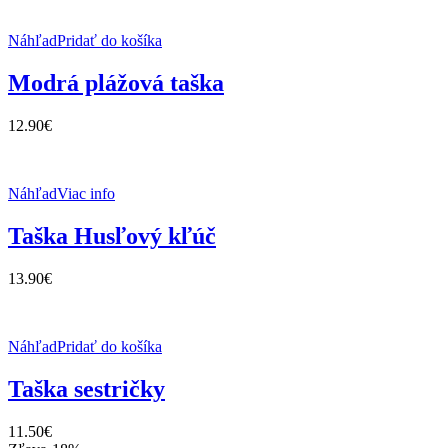
Náhľad
Pridať do košíka
Modrá plážová taška
12.90
€
Náhľad
Viac info
Taška Husľový kľúč
13.90
€
Náhľad
Pridať do košíka
Taška sestričky
11.50
€