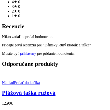
4★
0
3★
0
2★
0
1★
0
Recenzie
Nikto zatiaľ nepridal hodnotenie.
Pridajte prvú recenziu pre “Dámsky letný klobúk a taška”
Musíte byť
prihlásený
pre pridanie hodnotenia.
Odporúčané produkty
Náhľad
Pridať do košíka
Plážová taška ružová
12.90
€