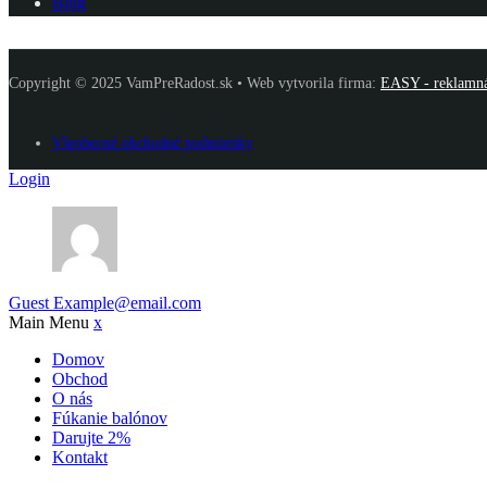
Blog
Copyright © 2025 VamPreRadost.sk • Web vytvorila firma:
EASY - reklamná 
Všeobecné obchodné podmienky
Login
Guest
Example@email.com
Main Menu
x
Domov
Obchod
O nás
Fúkanie balónov
Darujte 2%
Kontakt