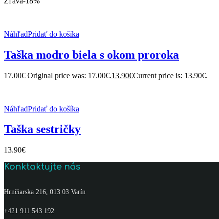
Zľava
-18%
Náhľad
Pridať do košíka
Taška modro biela s okom proroka
17.00
€
Original price was: 17.00€.
13.90
€
Current price is: 13.90€.
Náhľad
Pridať do košíka
Taška sestričky
13.90
€
Konktaktujte nás
Hrnčiarska 216, 013 03 Varín
+421 911 543 192