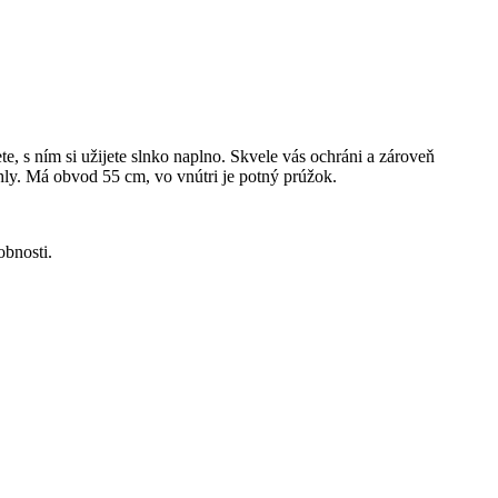
, s ním si užijete slnko naplno. Skvele vás ochráni a zároveň
úhly. Má obvod 55 cm, vo vnútri je potný prúžok.
bnosti.