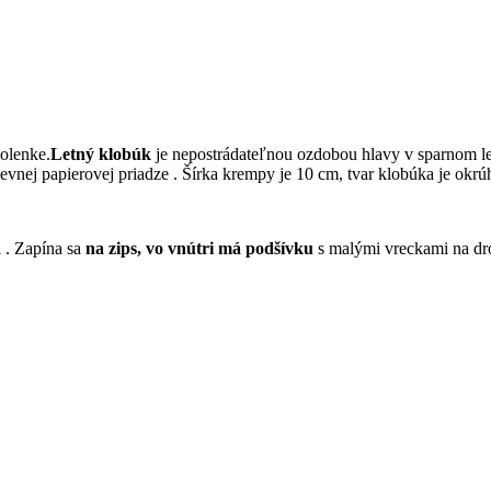
volenke.
Letný klobúk
je nepostrádateľnou ozdobou hlavy v sparnom lete
evnej papierovej priadze . Šírka krempy je 10 cm, tvar klobúka je okr
á
. Zapína sa
na zips, vo vnútri má podšívku
s malými vreckami na dro