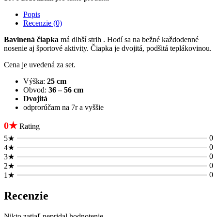
Popis
Recenzie (0)
Bavlnená čiapka
má dlhší strih . Hodí sa na bežné každodenné
nosenie aj športové aktivity. Čiapka je dvojitá, podšitá teplákovinou.
Cena je uvedená za set.
Výška:
25 cm
Obvod:
36 – 56 cm
Dvojitá
odprorúčam na 7r a vyššie
0★
Rating
0
5★
0
4★
0
3★
0
2★
0
1★
Recenzie
Nikto zatiaľ nepridal hodnotenie.