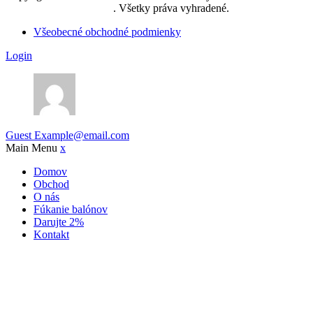
reklamná agentúra, s.r.o.
. Všetky práva vyhradené.
Všeobecné obchodné podmienky
Login
Guest
Example@email.com
Main Menu
x
Domov
Obchod
O nás
Fúkanie balónov
Darujte 2%
Kontakt