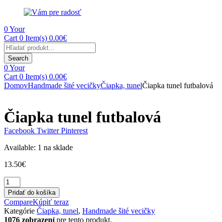
0
Your
Cart
0 Item(s)
0.00
€
Products
search
Search
0
Your
Cart
0 Item(s)
0.00
€
Domov
Handmade šité vecičky
Čiapka, tunel
Čiapka tunel futbalová
Čiapka tunel futbalová
Facebook
Twitter
Pinterest
Available:
1 na sklade
13.50
€
množstvo
Čiapka
Pridať do košíka
tunel
Compare
Kúpiť teraz
futbalová
Kategórie
Čiapka, tunel
,
Handmade šité vecičky
1076 zobrazení
pre tento produkt.