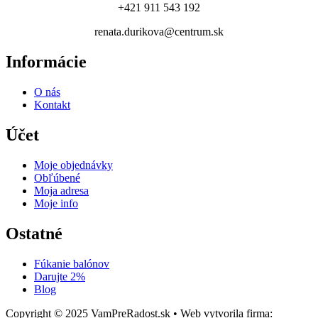
+421 911 543 192
renata.durikova@centrum.sk
Informácie
O nás
Kontakt
Účet
Moje objednávky
Obľúbené
Moja adresa
Moje info
Ostatné
Fúkanie balónov
Darujte 2%
Blog
Copyright © 2025 VamPreRadost.sk • Web vytvorila firma:
EASY -