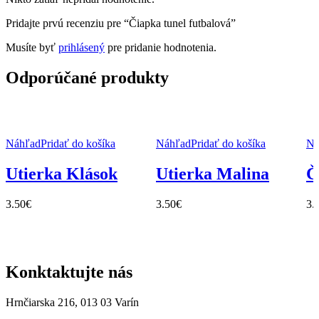
Pridajte prvú recenziu pre “Čiapka tunel futbalová”
Musíte byť
prihlásený
pre pridanie hodnotenia.
Odporúčané produkty
Náhľad
Pridať do košíka
Náhľad
Pridať do košíka
Ná
Utierka Klások
Utierka Malina
Č
3.50
€
3.50
€
3.
Konktaktujte nás
Hrnčiarska 216, 013 03 Varín