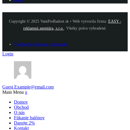
Copyright © 2025 VamPreRadost.sk • Web vytvorila firma:
EASY -
reklamná agentúra, s.r.o.
. Všetky práva vyhradené.
Všeobecné obchodné podmienky
Login
Guest
Example@email.com
Main Menu
x
Domov
Obchod
O nás
Fúkanie balónov
Darujte 2%
Kontakt