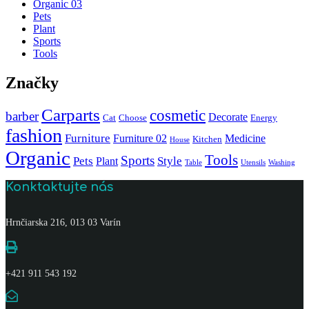
Organic 03
Pets
Plant
Sports
Tools
Značky
Carparts
cosmetic
barber
Decorate
Cat
Choose
Energy
fashion
Furniture
Furniture 02
Medicine
Kitchen
House
Organic
Tools
Sports
Pets
Style
Plant
Table
Utensils
Washing
Konktaktujte nás
Hrnčiarska 216, 013 03 Varín
+421 911 543 192